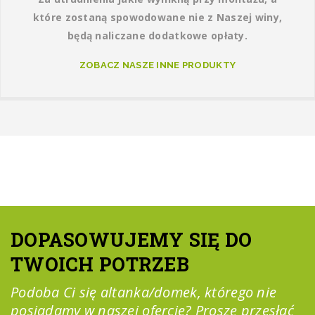
które zostaną spowodowane nie z Naszej winy,
będą naliczane dodatkowe opłaty.
ZOBACZ NASZE INNE PRODUKTY
DOPASOWUJEMY SIĘ DO
TWOICH POTRZEB
Podoba Ci się altanka/domek, którego nie
posiadamy w naszej ofercie? Proszę przesłać