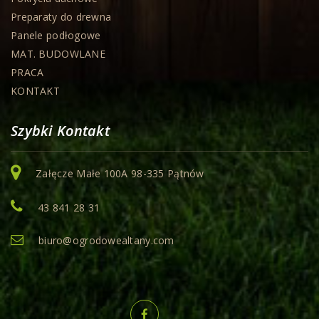
Preparaty do drewna
Panele podłogowe
MAT. BUDOWLANE
PRACA
KONTAKT
Szybki Kontakt
Załęcze Małe 100A 98-335 Pątnów
43 841 28 31
biuro@ogrodowealtany.com