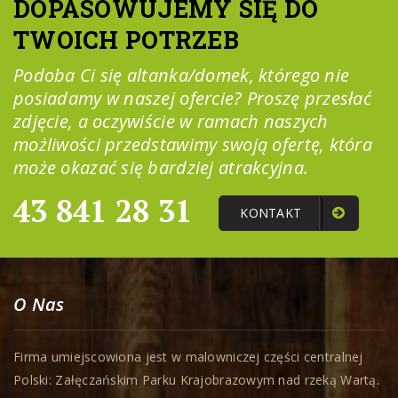
DOPASOWUJEMY SIĘ DO
TWOICH POTRZEB
Podoba Ci się altanka/domek, którego nie
posiadamy w naszej ofercie? Proszę przesłać
zdjęcie, a oczywiście w ramach naszych
możliwości przedstawimy swoją ofertę, która
może okazać się bardziej atrakcyjna.
43 841 28 31
KONTAKT
O Nas
Firma umiejscowiona jest w malowniczej części centralnej
Polski: Załęczańskim Parku Krajobrazowym nad rzeką Wartą.