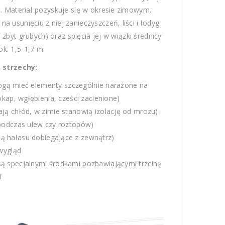
i. Materiał pozyskuje się w okresie zimowym.
a usunięciu z niej zanieczyszczeń, liści i łodyg
byt grubych) oraz spięcia jej w wiązki średnicy
ok. 1,5-1,7 m.
 strzechy:
mogą mieć elementy szczególnie narażone na
kap, wgłębienia, cześci zacienione)
ają chłód, w zimie stanowią izolację od mrozu)
 podczas ulew czy roztopów)
ją hałasu dobiegające z zewnątrz)
 wygląd
ą specjalnymi środkami pozbawiającymi trzcinę
i