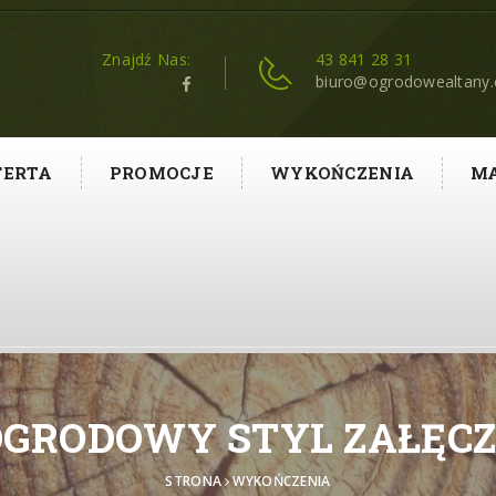
Znajdź Nas:
43 841 28 31
biuro@ogrodowealtany
FERTA
PROMOCJE
WYKOŃCZENIA
MA
OGRODOWY STYL ZAŁĘCZ
STRONA
WYKOŃCZENIA