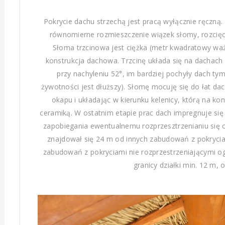
Pokrycie dachu strzechą jest pracą wyłącznie ręczn
równomierne rozmieszczenie wiązek słomy, rozcięcie 
Słoma trzcinowa jest ciężka (metr kwadratowy waż
konstrukcja dachowa. Trzcinę układa się na dachach 
przy nachyleniu 52°, im bardziej pochyły dach tym 
żywotności jest dłuższy). Słomę mocuję się do łat 
okapu i układając w kierunku kelenicy, którą na kon
ceramiką. W ostatnim etapie prac dach impregnuje si
zapobiegania ewentualnemu rozprzesztrzenianiu się 
znajdował się 24 m od innych zabudowań z pokrycia
zabudowań z pokryciami nie rozprzestrzeniającymi o
granicy działki min. 12 m, 