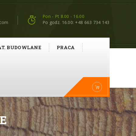
Pon - Pt 8.00 - 16.00
.com
Po godz. 16.00: +48 663 734 143
T. BUDOWLANE
PRACA
E