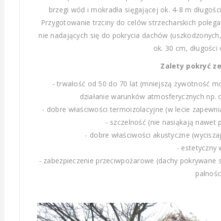
brzegi wód i mokradła sięgającej ok. 4-8 m długośc
Przygotowanie trzciny do celów strzecharskich polega n
nie nadających się do pokrycia dachów (uszkodzonych, z
ok. 30 cm, długości 
Zalety pokryć ze
- trwałość od 50 do 70 lat (mniejszą żywotność 
działanie warunków atmosferycznych np. o
- dobre właściwości termoizolacyjne (w lecie zapewni
- szczelność (nie nasiąkają nawet
- dobre właściwości akustyczne (wycisza
- estetyczny
- zabezpieczenie przeciwpożarowe (dachy pokrywane s
palnośc