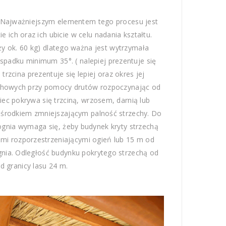
ą. Najważniejszym elementem tego procesu jest
ich oraz ich ubicie w celu nadania kształtu.
y ok. 60 kg) dlatego ważna jest wytrzymała
spadku minimum 35°. ( nalepiej prezentuje się
trzcina prezentuje się lepiej oraz okres jej
dachowych przy pomocy drutów rozpoczynając od
iec pokrywa się trzciną, wrzosem, darnią lub
ę środkiem zmniejszającym palność strzechy. Do
ognia wymaga się, żeby budynek kryty strzechą
mi rozporzestrzeniającymi ogień lub 15 m od
gnia. Odległość budynku pokrytego strzechą od
od granicy lasu 24 m.